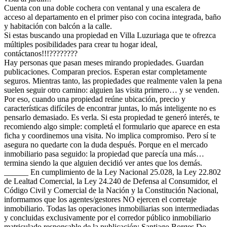
Cuenta con una doble cochera con ventanal y una escalera de
acceso al departamento en el primer piso con cocina integrada, baño
y habitación con balcón a la calle.
Si estas buscando una propiedad en Villa Luzuriaga que te ofrezca
múltiples posibilidades para crear tu hogar ideal,
contáctanos!!!????????
Hay personas que pasan meses mirando propiedades. Guardan
publicaciones. Comparan precios. Esperan estar completamente
seguros. Mientras tanto, las propiedades que realmente valen la pena
suelen seguir otro camino: alguien las visita primero… y se venden.
Por eso, cuando una propiedad reúne ubicación, precio y
características difíciles de encontrar juntas, lo más inteligente no es
pensarlo demasiado. Es verla. Si esta propiedad te generó interés, te
recomiendo algo simple: completá el formulario que aparece en esta
ficha y coordinemos una visita. No implica compromiso. Pero sí te
asegura no quedarte con la duda después. Porque en el mercado
inmobiliario pasa seguido: la propiedad que parecía una más…
termina siendo la que alguien decidió ver antes que los demás.
______ En cumplimiento de la Ley Nacional 25.028, la Ley 22.802
de Lealtad Comercial, la Ley 24.240 de Defensa al Consumidor, el
Código Civil y Comercial de la Nación y la Constitución Nacional,
informamos que los agentes/gestores NO ejercen el corretaje
inmobiliario. Todas las operaciones inmobiliarias son intermediadas
y concluidas exclusivamente por el corredor público inmobiliario
matriculado responsable de la publicación: Santiago Borges Do