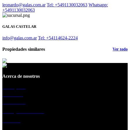
leonardo@galas.com.ar
Tel: +5491130032063
Whatsapp:
+5491130032063
GALAS CASTELAR
info@galas.com.ar
Tel: +54114624-2224
Propiedades similares
Ver todo
Acerca de nosotros
La empresa
Sucursales
Testimonios
Trabaja con nosotros
Contacto