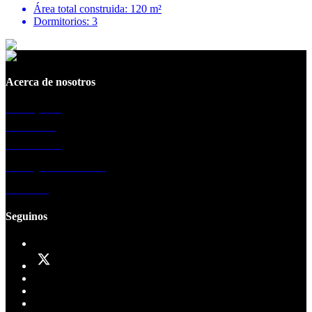
Área total construida: 120 m²
Dormitorios: 3
Acerca de nosotros
La empresa
Sucursales
Testimonios
Trabaja con nosotros
Contacto
Seguinos