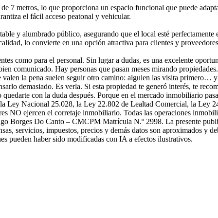
 de 7 metros, lo que proporciona un espacio funcional que puede adapta
ntiza el fácil acceso peatonal y vehicular.
potable y alumbrado público, asegurando que el local esté perfectamente
calidad, lo convierte en una opción atractiva para clientes y proveedores
ntes como para el personal. Sin lugar a dudas, es una excelente oportu
y bien comunicado. Hay personas que pasan meses mirando propiedades.
 valen la pena suelen seguir otro camino: alguien las visita primero… 
 pensarlo demasiado. Es verla. Si esta propiedad te generó interés, te re
o quedarte con la duda después. Porque en el mercado inmobiliario pas
la Ley Nacional 25.028, la Ley 22.802 de Lealtad Comercial, la Ley 2
es NO ejercen el corretaje inmobiliario. Todas las operaciones inmobili
iago Borges Do Canto – CMCPM Matrícula N.º 2998. La presente publicac
ensas, servicios, impuestos, precios y demás datos son aproximados y de
es pueden haber sido modificadas con IA a efectos ilustrativos.