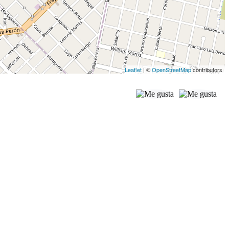
Leaflet
| ©
OpenStreetMap
contributors