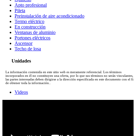
Apto profesional
Pileta
Preinstalación de aire acondicionado
Termo eléctrico
En construcción
Ventanas de aluminio
Portones eléctricos
Ascensor
Techo de losa
Unidades
La información contenida en este sitio web es meramente referencial. Los términos
incorporados en él no constituyen una oferta, por lo que sus términos no serán vinculantes, y
las partes interesadas deben dirigirse a la dirección especificada en este documento con el fin
de obtener toda la información..
Videos