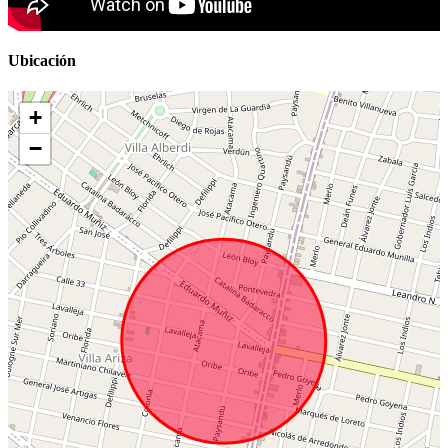
Ubicación
+
−